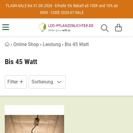
Zum Hauptinhalt springen
1 Produkte auf dieser Seite
FLASH-SALE bis 31.08.2026 - Erhalte 5% Rabatt ab 100€ und 10% ab
500€ - CODE 2026-07-SALE
Autoflower
Monster LED
Aktuelle Situation KW31/2024 auf ...
Anzucht
LED-Pflanzenlichter.de
Arten von LED Lampen für Pflanzen
›
Online Shop
›
Leistung
›
Bis 45 Watt
Vollspektrum
Secret Jardin
Blaues oder rotes LED-Licht?
Bis 45 Watt
Greenception
Eden-ISS - LED-Pflanzenlicht fürs ...
Reproduktive Phase
Filter
Sortierung
SANlight LED
Energiesparlampe für optimales ...
Überwinterung
The Jungle
Flächenberater für LED-Pflanzenlampen
Wachstum
Neusius Pflanzenlicht
Grow Lampen Test 2022
HortiOne
Hanf Lampen – LED-Beleuchtung ...