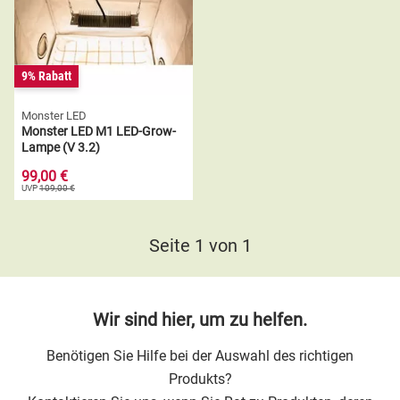
Lumii
Indoor Growing Tipps
9% Rabatt
HOMEbox
Indoor und Outdoor Pflanzenzucht
Monster LED
Alle Marken »
LED Effizienz bei Pflanzenlampen
Monster LED M1 LED-Grow-
Lampe (V 3.2)
LED Grow Panel für Pflanzen
99,00 €
UVP
109,00 €
Seite 1 von 1
Wir sind hier, um zu helfen.
Benötigen Sie Hilfe bei der Auswahl des richtigen
Produkts?