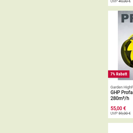
UVP
49,00 €
7% Rabatt
Garden High
GHP Profa
280m³/h
55,00 €
UVP
59,00 €