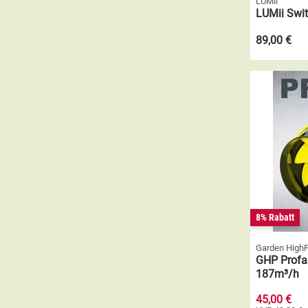
LUMii
LUMii Swi
89,00 €
8% Rabatt
Garden High
GHP Profa
187m³/h
45,00 €