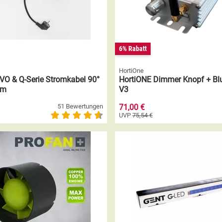
6% Rabatt
HortiOne
VO & Q-Serie Stromkabel 90°
HortiONE Dimmer Knopf + Blu
1m
V3
51 Bewertungen
71,00 €
UVP
75,54 €