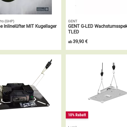
Pro (GHP)
GENT
e Inlinelüfter MIT Kugellager
GENT G-LED Wachstumsspe
TLED
39,90 €
ab
10% Rabatt