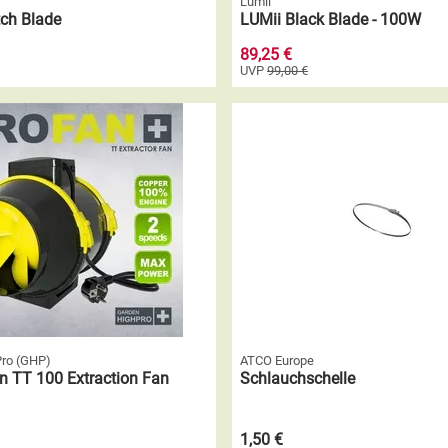
Lumii
tch Blade
LUMii Black Blade - 100W
89,25 €
UVP
99,00 €
Pro (GHP)
ATCO Europe
n TT 100 Extraction Fan
Schlauchschelle
1,50 €